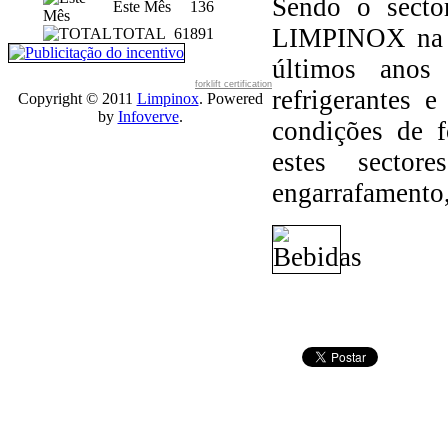
Sendo o secto
Este Mês
136
LIMPINOX na q
TOTAL
61891
últimos anos
forklift certification
refrigerantes
Copyright © 2011
Limpinox
. Powered
by
Infoverve
.
condições de f
estes secto
engarrafamento